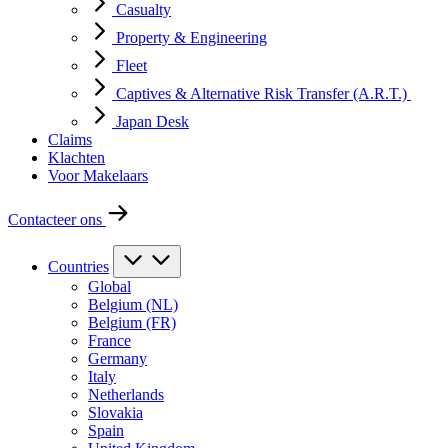
Casualty
Property & Engineering
Fleet
Captives & Alternative Risk Transfer (A.R.T.)
Japan Desk
Claims
Klachten
Voor Makelaars
Contacteer ons
Countries
Global
Belgium (NL)
Belgium (FR)
France
Germany
Italy
Netherlands
Slovakia
Spain