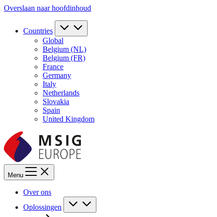
Overslaan naar hoofdinhoud
Countries
Global
Belgium (NL)
Belgium (FR)
France
Germany
Italy
Netherlands
Slovakia
Spain
United Kingdom
Menu
Over ons
Oplossingen