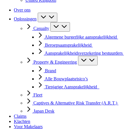
United Kingdom
Over ons
Oplossingen
Casualty
Algemene burgerlijke aansprakelijkheid
Beroepsaansprakelijkheid
Aansprakelijkheidsverzekering bestuurders
Property & Engineering
Brand
Alle Bouwplaatsrisico’s
Tienjarige Aansprakelijkheid
Fleet
Captives & Alternative Risk Transfer (A.R.T.)
Japan Desk
Claims
Klachten
Voor Makelaars