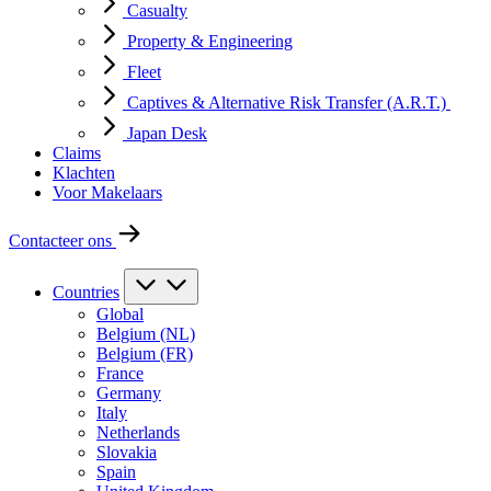
Casualty
Property & Engineering
Fleet
Captives & Alternative Risk Transfer (A.R.T.)
Japan Desk
Claims
Klachten
Voor Makelaars
Contacteer ons
Countries
Global
Belgium (NL)
Belgium (FR)
France
Germany
Italy
Netherlands
Slovakia
Spain