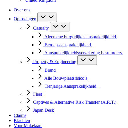
United Kingdom
Over ons
Oplossingen
Casualty
Algemene burgerlijke aansprakelijkheid
Beroepsaansprakelijkheid
Aansprakelijkheidsverzekering bestuurders
Property & Engineering
Brand
Alle Bouwplaatsrisico’s
Tienjarige Aansprakelijkheid
Fleet
Captives & Alternative Risk Transfer (A.R.T.)
Japan Desk
Claims
Klachten
Voor Makelaars