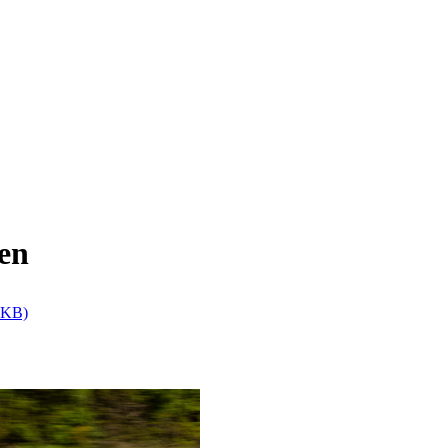
gen
0 KB)