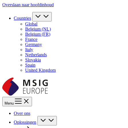
Overslaan naar hoofdinhoud
Countries
Global
Belgium (NL)
Belgium (FR)
France
Germany
Italy
Netherlands
Slovakia
Spain
United Kingdom
Menu
Over ons
Oplossingen