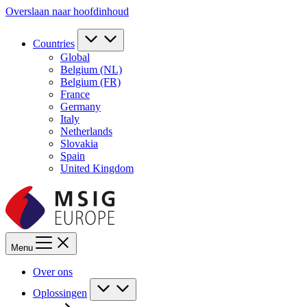
Overslaan naar hoofdinhoud
Countries
Global
Belgium (NL)
Belgium (FR)
France
Germany
Italy
Netherlands
Slovakia
Spain
United Kingdom
Menu
Over ons
Oplossingen