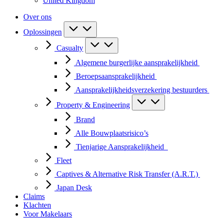
United Kingdom
Over ons
Oplossingen
Casualty
Algemene burgerlijke aansprakelijkheid
Beroepsaansprakelijkheid
Aansprakelijkheidsverzekering bestuurders
Property & Engineering
Brand
Alle Bouwplaatsrisico’s
Tienjarige Aansprakelijkheid
Fleet
Captives & Alternative Risk Transfer (A.R.T.)
Japan Desk
Claims
Klachten
Voor Makelaars