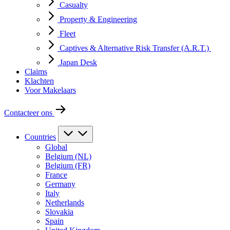
Casualty
Property & Engineering
Fleet
Captives & Alternative Risk Transfer (A.R.T.)
Japan Desk
Claims
Klachten
Voor Makelaars
Contacteer ons
Countries
Global
Belgium (NL)
Belgium (FR)
France
Germany
Italy
Netherlands
Slovakia
Spain