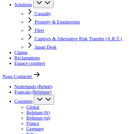
Solutions
Casualty
Property & Engineering
Fleet
Captives & Alternative Risk Transfer (A.R.T.)
Japan Desk
Claims
Réclamations
Espace courtiers
Nous Contacter
Nederlands (België)
Français (Belgique)
Countries
Global
Belgium (fr)
Belgium (nl)
France
Germany