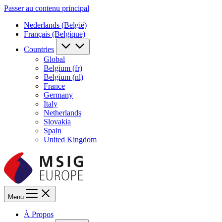
Passer au contenu principal
Nederlands (België)
Français (Belgique)
Countries
Global
Belgium (fr)
Belgium (nl)
France
Germany
Italy
Netherlands
Slovakia
Spain
United Kingdom
Menu
À Propos