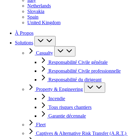
Italy
Netherlands
Slovakia
Spain
United Kingdom
À Propos
Solutions
Casualty
Responsabilité Civile générale
Responsabilité Civile professionnelle
Responsabilité du dirigeant
Property & Engineering
Incendie
Tous risques chantiers
Garantie décennale
Fleet
Captives & Alternative Risk Transfer (A.R.T.)