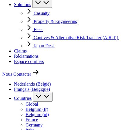
Solutions
Casualty
Property & Engineering
Fleet
Captives & Alternative Risk Transfer (A.R.T.)
Japan Desk
Claims
Réclamations
Espace courtiers
Nous Contacter
Nederlands (België)
Français (Belgique)
Countries
Global
Belgium (fr)
Belgium (nl)
France
Germany