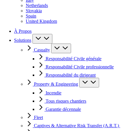
Italy
Netherlands
Slovakia
Spain
United Kingdom
À Propos
Solutions
Casualty
Responsabilité Civile générale
Responsabilité Civile professionnelle
Responsabilité du dirigeant
Property & Engineering
Incendie
Tous risques chantiers
Garantie décennale
Fleet
Captives & Alternative Risk Transfer (A.R.T.)