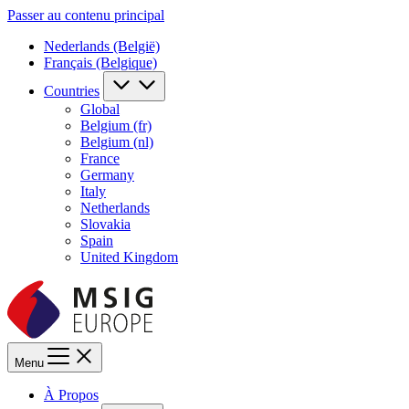
Passer au contenu principal
Nederlands (België)
Français (Belgique)
Countries
Global
Belgium (fr)
Belgium (nl)
France
Germany
Italy
Netherlands
Slovakia
Spain
United Kingdom
Menu
À Propos