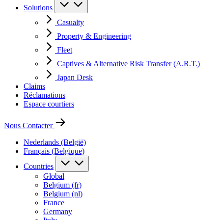
Solutions
Casualty
Property & Engineering
Fleet
Captives & Alternative Risk Transfer (A.R.T.)
Japan Desk
Claims
Réclamations
Espace courtiers
Nous Contacter
Nederlands (België)
Français (Belgique)
Countries
Global
Belgium (fr)
Belgium (nl)
France
Germany