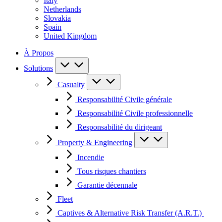
Italy
Netherlands
Slovakia
Spain
United Kingdom
À Propos
Solutions
Casualty
Responsabilité Civile générale
Responsabilité Civile professionnelle
Responsabilité du dirigeant
Property & Engineering
Incendie
Tous risques chantiers
Garantie décennale
Fleet
Captives & Alternative Risk Transfer (A.R.T.)