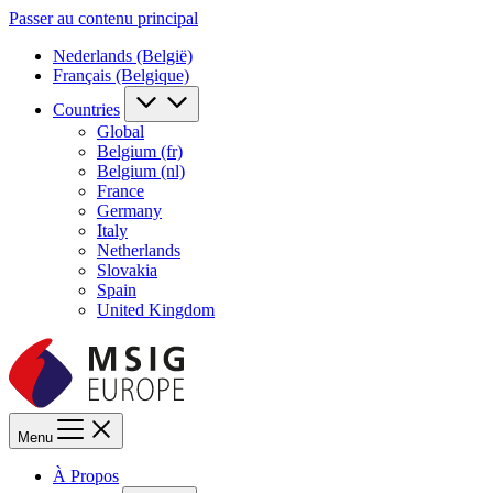
Passer au contenu principal
Nederlands (België)
Français (Belgique)
Countries
Global
Belgium (fr)
Belgium (nl)
France
Germany
Italy
Netherlands
Slovakia
Spain
United Kingdom
Menu
À Propos