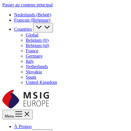
Passer au contenu principal
Nederlands (België)
Français (Belgique)
Countries
Global
Belgium (fr)
Belgium (nl)
France
Germany
Italy
Netherlands
Slovakia
Spain
United Kingdom
Menu
À Propos