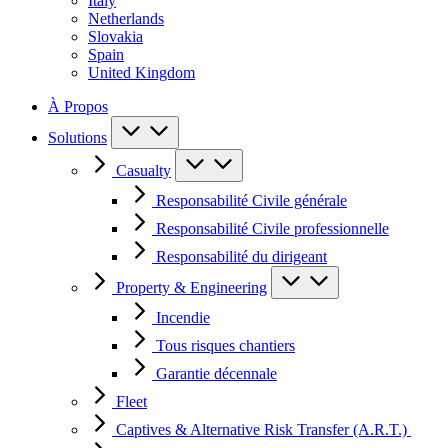
Italy
Netherlands
Slovakia
Spain
United Kingdom
À Propos
Solutions
Casualty
Responsabilité Civile générale
Responsabilité Civile professionnelle
Responsabilité du dirigeant
Property & Engineering
Incendie
Tous risques chantiers
Garantie décennale
Fleet
Captives & Alternative Risk Transfer (A.R.T.)