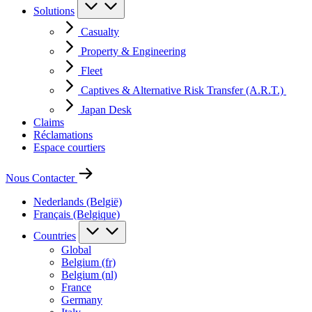
Solutions
Casualty
Property & Engineering
Fleet
Captives & Alternative Risk Transfer (A.R.T.)
Japan Desk
Claims
Réclamations
Espace courtiers
Nous Contacter
Nederlands (België)
Français (Belgique)
Countries
Global
Belgium (fr)
Belgium (nl)
France
Germany