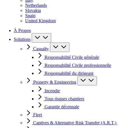
Italy
Netherlands
Slovakia
Spain
United Kingdom
À Propos
Solutions
Casualty
Responsabilité Civile générale
Responsabilité Civile professionnelle
Responsabilité du dirigeant
Property & Engineering
Incendie
Tous risques chantiers
Garantie décennale
Fleet
Captives & Alternative Risk Transfer (A.R.T.)