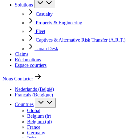
Solutions
Casualty
Property & Engineering
Fleet
Captives & Alternative Risk Transfer (A.R.T.)
Japan Desk
Claims
Réclamations
Espace courtiers
Nous Contacter
Nederlands (België)
Français (Belgique)
Countries
Global
Belgium (fr)
Belgium (nl)
France
Germany