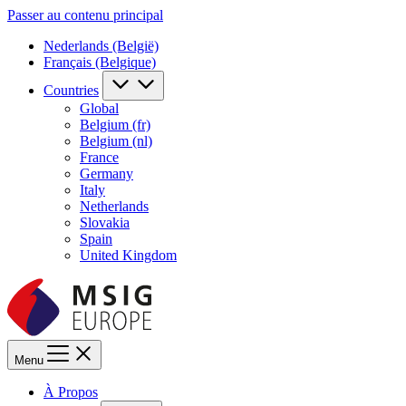
Passer au contenu principal
Nederlands (België)
Français (Belgique)
Countries
Global
Belgium (fr)
Belgium (nl)
France
Germany
Italy
Netherlands
Slovakia
Spain
United Kingdom
Menu
À Propos