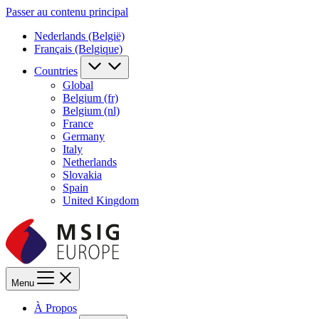
Passer au contenu principal
Nederlands (België)
Français (Belgique)
Countries
Global
Belgium (fr)
Belgium (nl)
France
Germany
Italy
Netherlands
Slovakia
Spain
United Kingdom
Menu
À Propos