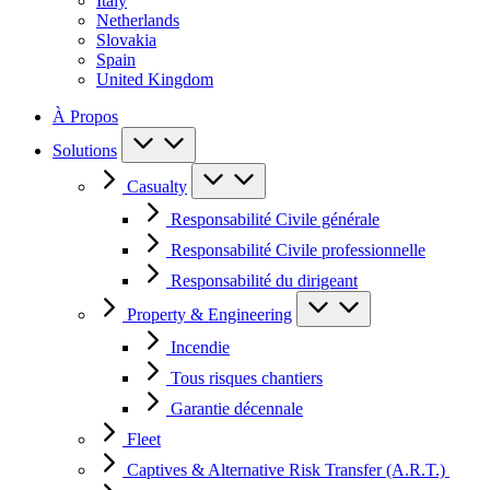
Italy
Netherlands
Slovakia
Spain
United Kingdom
À Propos
Solutions
Casualty
Responsabilité Civile générale
Responsabilité Civile professionnelle
Responsabilité du dirigeant
Property & Engineering
Incendie
Tous risques chantiers
Garantie décennale
Fleet
Captives & Alternative Risk Transfer (A.R.T.)