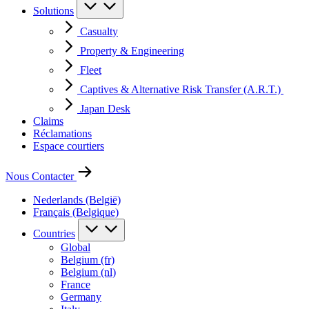
Solutions
Casualty
Property & Engineering
Fleet
Captives & Alternative Risk Transfer (A.R.T.)
Japan Desk
Claims
Réclamations
Espace courtiers
Nous Contacter
Nederlands (België)
Français (Belgique)
Countries
Global
Belgium (fr)
Belgium (nl)
France
Germany