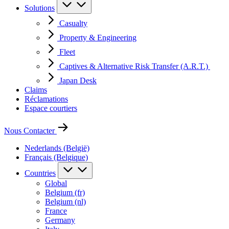
Solutions
Casualty
Property & Engineering
Fleet
Captives & Alternative Risk Transfer (A.R.T.)
Japan Desk
Claims
Réclamations
Espace courtiers
Nous Contacter
Nederlands (België)
Français (Belgique)
Countries
Global
Belgium (fr)
Belgium (nl)
France
Germany