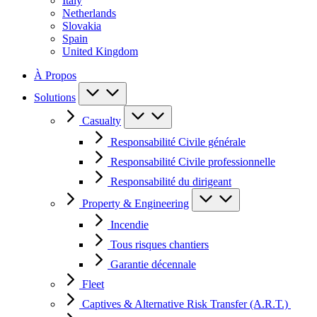
Italy
Netherlands
Slovakia
Spain
United Kingdom
À Propos
Solutions
Casualty
Responsabilité Civile générale
Responsabilité Civile professionnelle
Responsabilité du dirigeant
Property & Engineering
Incendie
Tous risques chantiers
Garantie décennale
Fleet
Captives & Alternative Risk Transfer (A.R.T.)