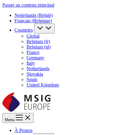
Passer au contenu principal
Nederlands (België)
Français (Belgique)
Countries
Global
Belgium (fr)
Belgium (nl)
France
Germany
Italy
Netherlands
Slovakia
Spain
United Kingdom
Menu
À Propos