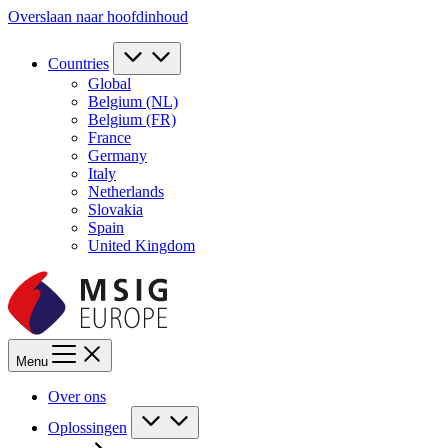
Overslaan naar hoofdinhoud
Countries
Global
Belgium (NL)
Belgium (FR)
France
Germany
Italy
Netherlands
Slovakia
Spain
United Kingdom
Menu
Over ons
Oplossingen