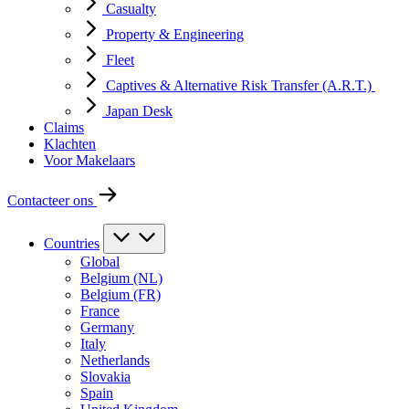
Casualty
Property & Engineering
Fleet
Captives & Alternative Risk Transfer (A.R.T.)
Japan Desk
Claims
Klachten
Voor Makelaars
Contacteer ons
Countries
Global
Belgium (NL)
Belgium (FR)
France
Germany
Italy
Netherlands
Slovakia
Spain