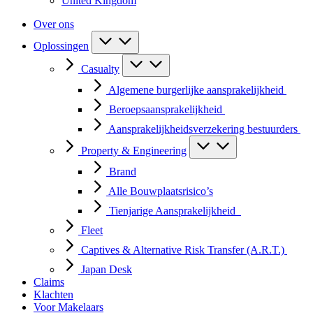
United Kingdom
Over ons
Oplossingen
Casualty
Algemene burgerlijke aansprakelijkheid
Beroepsaansprakelijkheid
Aansprakelijkheidsverzekering bestuurders
Property & Engineering
Brand
Alle Bouwplaatsrisico’s
Tienjarige Aansprakelijkheid
Fleet
Captives & Alternative Risk Transfer (A.R.T.)
Japan Desk
Claims
Klachten
Voor Makelaars